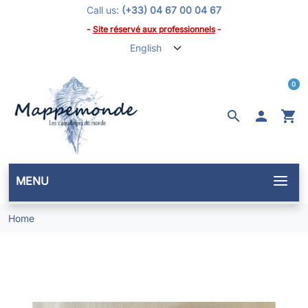
Call us:
(+33) 04 67 00 04 67
-
Site réservé aux professionnels
-
0
search

shopping_cart
MENU
Home