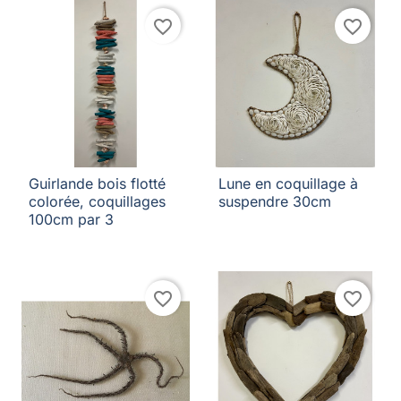
favorite_border
favorite_border
Guirlande bois flotté
Lune en coquillage à
colorée, coquillages
suspendre 30cm
100cm par 3
favorite_border
favorite_border